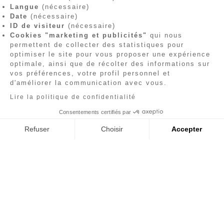
Langue
(nécessaire)
Date
(nécessaire)
ID de visiteur
(nécessaire)
Cookies "marketing et publicités"
qui nous
permettent de collecter des statistiques pour
optimiser le site pour vous proposer une expérience
optimale, ainsi que de récolter des informations sur
vos préférences, votre profil personnel et
d'améliorer la communication avec vous.
Lire la politique de confidentialité
Consentements certifiés par
Refuser
Choisir
Accepter
Axeptio consent
Plateforme de Gestion du Consentement : Person
Notre plateforme vous permet d'adapter et de gére