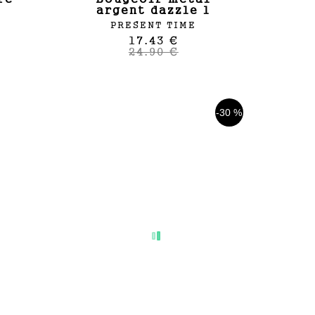
argent dazzle l
PRESENT TIME
17.43 €
24.90 €
-30 %