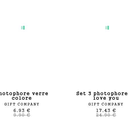
set 3 photophores i
colore
love you
GIFT COMPANY
GIFT COMPANY
6.93 €
17.43 €
9.90 €
24.90 €