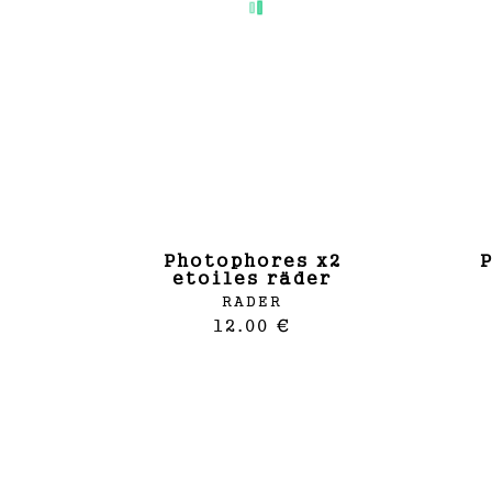
photophores x2
photophore ron
etoiles räder
RADER
12.00 €