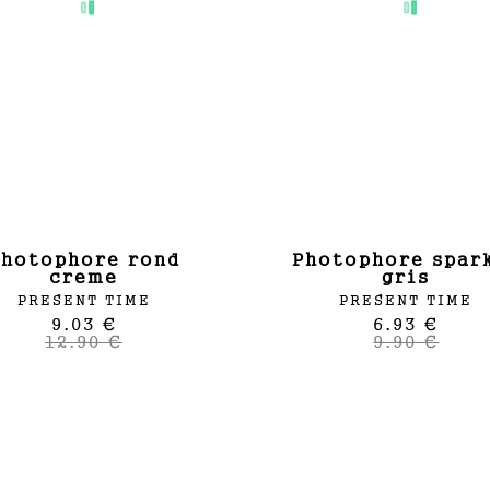
d
photophore sparkle
creme
gris
PRESENT TIME
PRESENT TIME
9.03 €
6.93 €
12.90 €
9.90 €