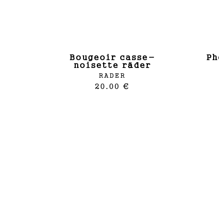
bougeoir casse-
photophore jour de
noisette räder
RADER
20.00 €