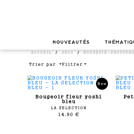
NOUVEAUTÉS
THÉMATIQ
/
/
ACCUEIL
DECO
BOUGEOIR-PHOTOPH
Trier par
Filtrer
New
bougeoir fleur yoshi
petit bougeoir yoshi
bleu
LA SELECTION
14.90 €