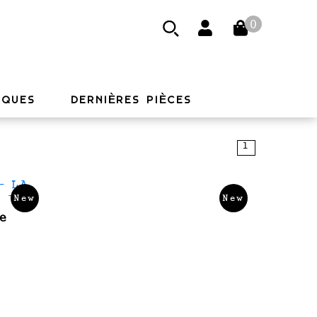
0
RQUES
DERNIÈRES PIÈCES
1
New
New
ge